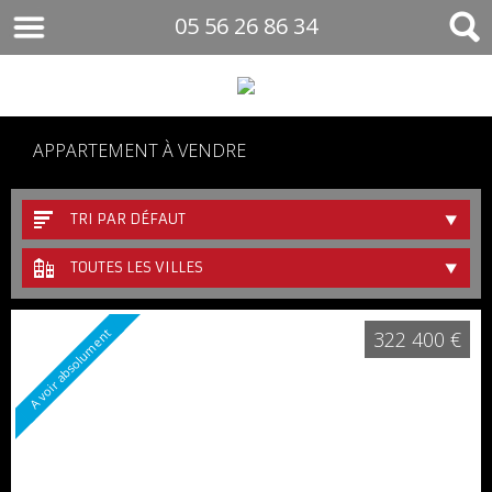
05 56 26 86 34
APPARTEMENT À VENDRE
TRI PAR DÉFAUT
TOUTES LES VILLES
A voir absolument
322 400 €