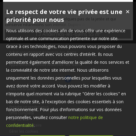
Le respect de votre vie privée est une
Appartement T3 en duplex à 200 m de la jetée
✕
priorité pour nous
Ref. VA1957
: Appartement à quelques pas de la jetée et qui
conserve néanmoins son intimité. Duplex de 55 m² loi carrez qui
développe réellement 78 m². Loggia, séjour avec coin cuisine,
Nous utilisons des cookies afin de vous offrir une expérience
T3 Andernos-les-Bains
55 m²
chambre et salle de bains avec WC compose le premier niveau.
optimale et une communication pertinente sur notre site.
Chambre sous comble, grand WC avec lavabo et une belle pièce
Grace à ces technologies, nous pouvons vous proposer du
ouverte forme le deuxième niveau. Un parking privatif complète ce
Achat appartement Andernos-les-Bains
bien Le + Petite vue Bassin !
contenu en rapport avec vos centres d'intérêt. Ils nous
permettent également d'améliorer la qualité de nos services et
Appartement à vendre Andernos-les-Bains
la convivialité de notre site internet. Nous utiliserons
uniquement les données personnelles pour lesquelles vous
avez donné votre accord. Vous pouvez les modifier à
Nos Honoraires
n'importe quel moment via la rubrique "Gérer les cookies" en
Qui sommes-nous
bas de notre site, à l'exception des cookies essentiels à son
Mentions légales
Prendre un rendez vous
fonctionnement. Pour plus d'informations sur vos données
Offre complète
personnelles, veuillez consulter
notre politique de
Plan du site
confidentialité
.
Espace propriétaire
Gérer les cookies