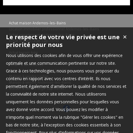
Achat maison Andernos-les-Bains
Location immobilier professionnel Andernos-les-Bains
Le respect de votre vie privée est une
Achat appartement Andernos-les-Bains
✕
Achat maison Lège-Cap-Ferret
priorité pour nous
Achat maison Lanton
Achat terrain Arès
Nous utilisons des cookies afin de vous offrir une expérience
optimale et une communication pertinente sur notre site.
Terrain à vendre Arès
Grace à ces technologies, nous pouvons vous proposer du
Maison à vendre Andernos-les-Bains
Maison à vendre Lanton
contenu en rapport avec vos centres d'intérêt. Ils nous
Maison à vendre Andernos-les-Bains
permettent également d'améliorer la qualité de nos services et
Maison à vendre Lège-Cap-Ferret
la convivialité de notre site internet. Nous utiliserons
Maison à vendre Andernos-les-Bains
uniquement les données personnelles pour lesquelles vous
avez donné votre accord. Vous pouvez les modifier à
n'importe quel moment via la rubrique "Gérer les cookies" en
Nos Honoraires
bas de notre site, à l'exception des cookies essentiels à son
Qui sommes-nous
Mentions légales
fonctionnement. Pour plus d'informations sur vos données