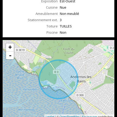
Exposition
Est-Ouest
Cuisine
Nue
Ameublement
Non meublé
Stationnement ext.
3
Toiture
TUILLES
Piscine
Non
+
-
Leaflet
| ©
OpenStreetMap
|
Foursquare
contributors