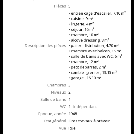
Pièces
5
• entrée cage d'escalier, 7.10 m²
• cuisine, 9 m²
• lingerie, 4 m²
• séjour, 16 m²
• chambre, 10 m²
• alcove dressing, 8 m²
Description des pièces
• palier -distribution, 4.70 m²
• chambre avec balcon, 15 m²
• salle de bains avec WC, 6 m²
• chambre, 12 m²
• petit debarras, 2 m²
• comble -grenier , 13.15 m²
• garage , 16,30 m²
Chambres
3
Niveaux
2
Salle de bains
1
WC
1
Indépendant
Epoque, année
1948
État général
Gros travaux à prévoir
Vue
Rue