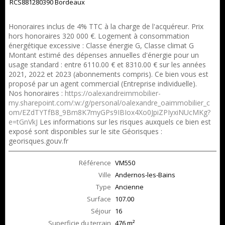
RCS881280390 Bordeaux
Honoraires inclus de 4% TTC à la charge de l'acquéreur. Prix
hors honoraires 320 000 €. Logement à consommation
énergétique excessive : Classe énergie G, Classe climat G
Montant estimé des dépenses annuelles d'énergie pour un
usage standard : entre 6110.00 € et 8310.00 € sur les années
2021, 2022 et 2023 (abonnements compris). Ce bien vous est
proposé par un agent commercial (Entreprise individuelle).
Nos honoraires :
https://oalexandreimmobilier-
my.sharepoint.com/:w:/g/personal/oalexandre_oaimmobilier_c
om/EZdTYTfB8_9Bm8K7myGPs9IBIox4Xo0JpiZPIyxiNUcMKg?
e=tGnVkJ
Les informations sur les risques auxquels ce bien est
exposé sont disponibles sur le site Géorisques :
georisques.gouv.fr
Référence
VM550
Ville
Andernos-les-Bains
Type
Ancienne
Surface
107.00
Séjour
16
Superficie du terrain
476 m²